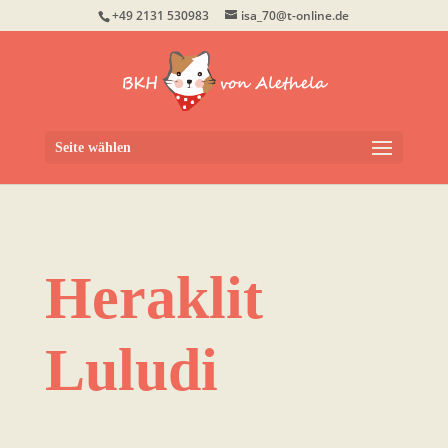
+49 2131 530983
isa_70@t-online.de
Seite wählen
Heraklit
Luludi